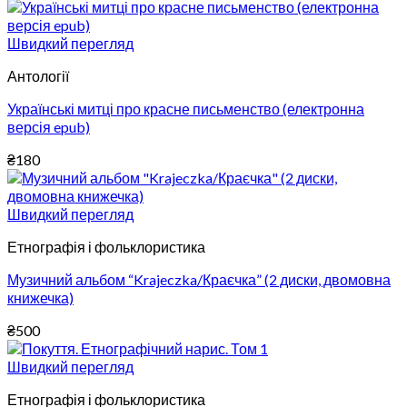
Швидкий перегляд
Антології
Українські митці про красне письменство (електронна
версія epub)
₴
180
Швидкий перегляд
Етнографія і фольклористика
Музичний альбом “Krajeczka/Краєчка” (2 диски, двомовна
книжечка)
₴
500
Швидкий перегляд
Етнографія і фольклористика