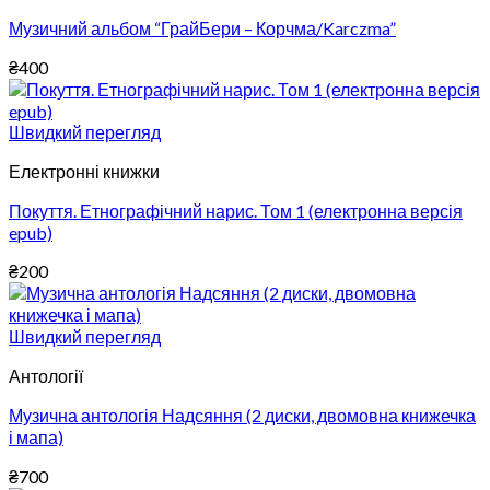
Музичний альбом “ГрайБери – Корчма/Karczma”
₴
400
Швидкий перегляд
Електронні книжки
Покуття. Етнографічний нарис. Том 1 (електронна версія
epub)
₴
200
Швидкий перегляд
Антології
Музична антологія Надсяння (2 диски, двомовна книжечка
і мапа)
₴
700