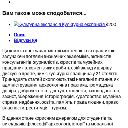
Вам також може сподобатися…
Культурна експансія
₴
200
Опис
Відгуки (0)
Ця книжка прокладає місток між теорією та практикою,
залучаючи погляди визначних академіків, активістів,
консультантів, журналістів, юристів та музейних
працівників, кожен з яких робить свій вклад у ширшу
дискусію про те, чим є культурна спадщина у 21 столітті.
Тринадцять статей охоплюють такі нагальні питання, як
адміністрування, археологічна практика, громадська
довіра, доброчесність, доступ, етнологія, законодавство,
захист, збереження, історіографія, кураторство, музейна
справа, надбання, освіта, пам’ять, права людини, право
власности, реституція і туризм.
Видання стане корисним джерелом для студентів та
викладачів філософії археології, історії та моральної