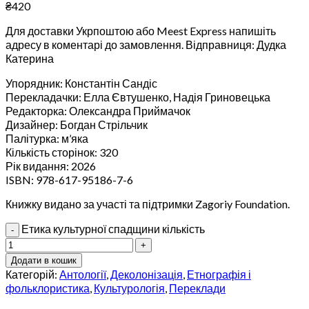
₴
420
Для доставки Укрпоштою або Meest Express напишіть
адресу в коментарі до замовлення. Відправниця: Дудка
Катерина
Упорядник: Константін Сандіс
Перекладачки: Елла Євтушенко, Надія Гриновецька
Редакторка: Олександра Приймачок
Дизайнер: Богдан Стрільчик
Палітурка: м’яка
Кількість сторінок: 320
Рік видання: 2026
ISBN:
978-617-95186-7-6
Книжку видано за участі та підтримки Zagoriy Foundation.
Етика культурної спадщини кількість
Додати в кошик
Категорій:
Антології
,
Деколонізація
,
Етнографія і
фольклористика
,
Культурологія
,
Переклади