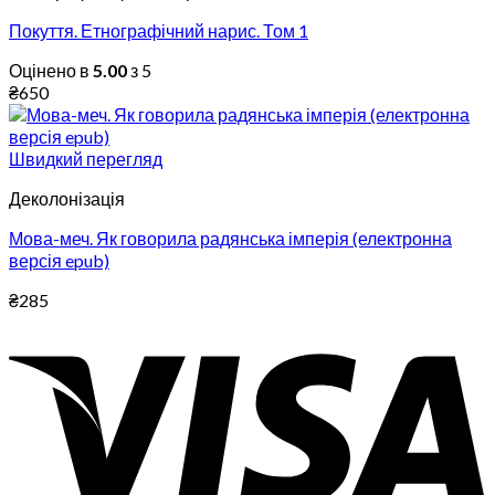
Покуття. Етнографічний нарис. Том 1
Оцінено в
5.00
з 5
₴
650
Швидкий перегляд
Деколонізація
Мова-меч. Як говорила радянська імперія (електронна
версія epub)
₴
285